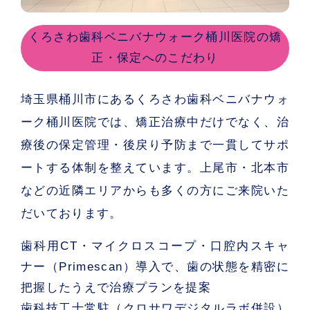
くろさわ歯科ベニバナウォーク桶川医院の矯
正・保定へのこだわり
埼玉県桶川市にある
くろさわ歯科ベニバナウォ
ーク桶川医院
では、矯正治療中だけでなく、治
療後の保定管理・後戻り予防まで一貫してサポ
ートする体制を整えています。上尾市・北本市
などの近隣エリアからも多くの方にご来院いた
だいております。
歯科用CT・マイクロスコープ・口腔内スキャ
ナー（Primescan）導入
で、歯の状態を精密に
把握したうえで治療プランを提案
歯科技工士常駐（クロサワデジタルラボ併設）