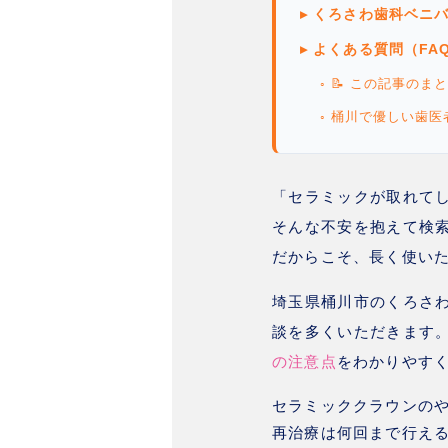
▸ くろさわ歯科ベニ
▸ よくある質問（FA
◦ 📝 この記事のま
◦ 桶川で優しい歯
「セラミックが取れて
そんな不安を抱えて検
だからこそ、長く使い
埼玉県桶川市のくろさ
談を多くいただきます
の注意点
をわかりやす
セラミッククラウンの
再治療は何回まで行え