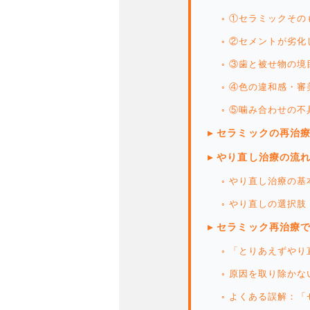
◦ ①セラミックそ
◦ ②セメントが劣
◦ ③歯と被せ物の
◦ ④色の違和感・
◦ ⑤噛み合わせの不
▸ セラミックの再治
▸ やり直し治療の流
◦ やり直し治療の
◦ やり直しの選択
▸ セラミック再治療
◦ 「とりあえずや
◦ 原因を取り除か
◦ よくある誤解：